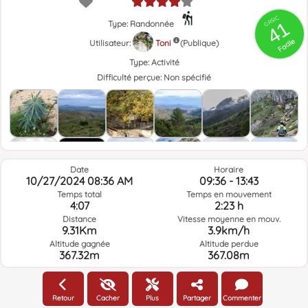
GRSIC
41
Type: Randonnée
Facile
Utilisateur:
Toni
(Publique)
Type:
Activité
Difficulté perçue:
Non spécifié
Date
Horaire
10/27/2024 08:36 AM
09:36 - 13:43
Temps total
Temps en mouvement
4:07
2:23 h
Distance
Vitesse moyenne en mouv.
9.31Km
3.9km/h
Altitude gagnée
Altitude perdue
367.32m
367.08m
Météo du jour de la route à l'heure sélectionnée
Retour
Cacher
Plus
Partager
Commenter