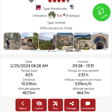
GRSIC
47
Type: Randonnée
Facile
Utilisateur:
Toni
(Publique)
Type:
Activité
Difficulté perçue:
Facile
Date
Horaire
2/25/2024 08:28 AM
09:28 - 13:31
Temps total
Temps en mouvement
4:03
2:33 h
Distance
Vitesse moyenne en mouv.
10.01Km
3.91km/h
Altitude gagnée
Altitude perdue
467.5m
464.7m
Météo du jour de la route à l'heure sélectionnée
Retour
Cacher
Plus
Partager
Commenter