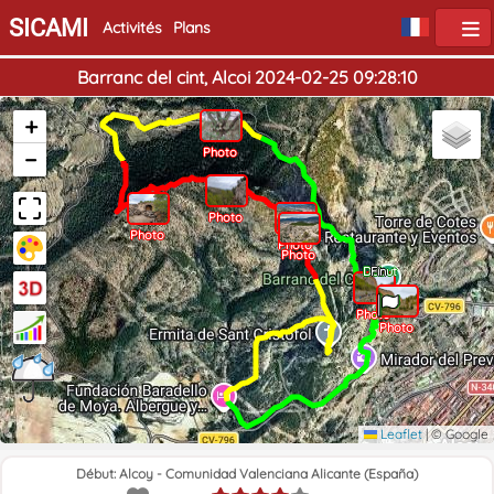
SICAMI
Activités
Plans
Barranc del cint, Alcoi 2024-02-25 09:28:10
+
−
Photo
Photo
Photo
Photo
Photo
Début
Fin
Photo
Photo
Leaflet
|
© Google
Début: Alcoy - Comunidad Valenciana Alicante (España)