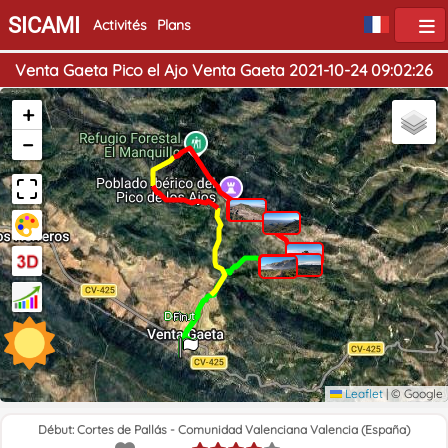
SICAMI
Activités
Plans
Venta Gaeta Pico el Ajo Venta Gaeta 2021-10-24 09:02:26
+
−
Début
Fin
Leaflet
|
© Google
Début: Cortes de Pallás - Comunidad Valenciana Valencia (España)