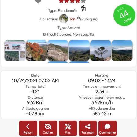
GRSIC
44
Type: Randonnée
Facile
Utilisateur:
Toni
(Publique)
Type:
Activité
Difficulté perçue:
Non spécifié
Date
Horaire
10/24/2021 07:02 AM
09:02 - 13:24
Temps total
Temps en mouvement
4:21
2:39 h
Distance
Vitesse moyenne en mouv.
9.62Km
3.62km/h
Altitude gagnée
Altitude perdue
407.83m
385.42m
Météo du jour de la route à l'heure sélectionnée
Retour
Cacher
Plus
Partager
Commenter