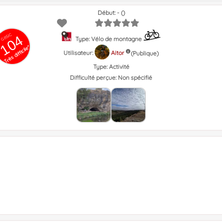
Début: - ()
GRSIC
104
Type: Vélo de montagne
Très difficile"
Utilisateur:
Aitor
(Publique)
Type:
Activité
Difficulté perçue:
Non spécifié