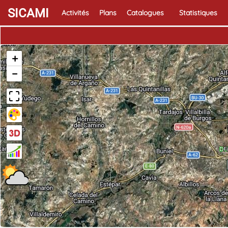
SICAMI
Activités
Plans
Catalogues
Statistiques
+
−
Dé
F