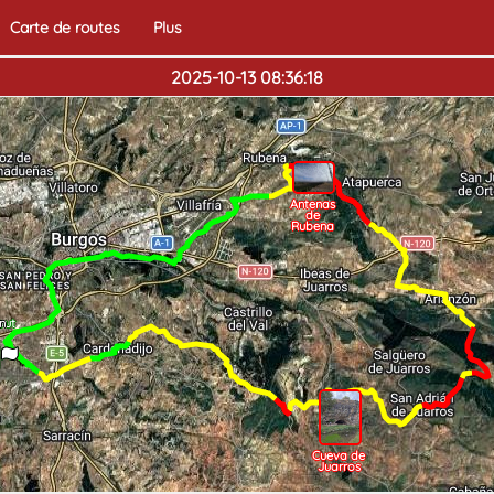
Carte de routes
Plus
2025-10-13 08:36:18
Antenas
de
Rubena
but
in
Cueva de
Juarros