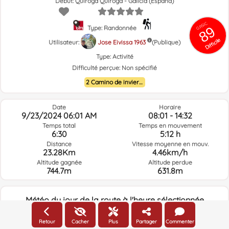
Début: Quiroga Quiroga - Galicia (España)
GRSIC
89
Type: Randonnée
Difficile
Utilisateur:
Jose Eivissa 1963
(Publique)
Type:
Activité
Difficulté perçue:
Non spécifié
2 Camino de invierno
Date
Horaire
9/23/2024 06:01 AM
08:01 - 14:32
Temps total
Temps en mouvement
6:30
5:12 h
Distance
Vitesse moyenne en mouv.
23.28Km
4.46km/h
Altitude gagnée
Altitude perdue
744.7m
631.8m
Météo du jour de la route à l'heure sélectionnée
06:00
Retour
Cacher
Plus
Partager
Commenter