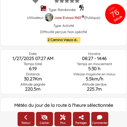
GRSIC
76
Type: Randonnée
Difficile
Utilisateur:
Jose Eivissa 1963
(Publique)
Type:
Activité
Difficulté perçue:
Non spécifié
2 Camino Vasco del interior
Date
Horaire
1/27/2025 07:27 AM
08:27 - 14:46
Temps total
Temps en mouvement
6:19
5:30 h
Distance
Vitesse moyenne en mouv.
30.27Km
5.5km/h
Altitude gagnée
Altitude perdue
220.5m
225.7m
Météo du jour de la route à l'heure sélectionnée
07:00
Retour
Cacher
Plus
Partager
Commenter