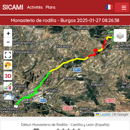
SICAMI
Activités
Plans
Monasterio de rodilla - Burgos 2025-01-27 08:26:38
+
Début
−
Fin
Leaflet
|
© Google
Début: Monasterio de Rodilla - Castilla y León (España)