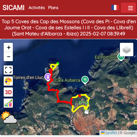
SICAMI
Activités
Plans
Top 5 Coves des Cap des Mossons (Cova des Pi - Cova d'en
Jaume Orat - Cova de ses Estelles I i II - Cova des Llibrell)
(Sant Mateu d'Albarca - ibiza) 2025-02-07 08:39:49
+
−
Début
Fin
Leaflet
|
© Google