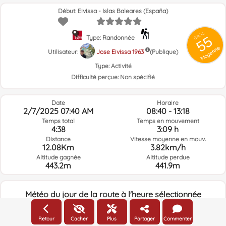
Début: Eivissa - Islas Baleares (España)
GRSIC
55
Type: Randonnée
Moyenne
Utilisateur:
Jose Eivissa 1963
(Publique)
Type:
Activité
Difficulté perçue:
Non spécifié
Date
Horaire
2/7/2025 07:40 AM
08:40 - 13:18
Temps total
Temps en mouvement
4:38
3:09 h
Distance
Vitesse moyenne en mouv.
12.08Km
3.82km/h
Altitude gagnée
Altitude perdue
443.2m
441.9m
Météo du jour de la route à l'heure sélectionnée
07:00
Retour
Cacher
Plus
Partager
Commenter