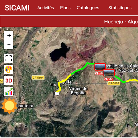
SICAMI
Activités
Plans
Catalogues
Statistiques
Huéneja - Alqu
+
−
Photo
Photo
Fin