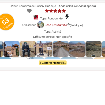
Début: Comarca de Guadix Huéneja - Andalucía Granada (España)
GRSIC
63
Type: Randonnée
Moyenne
Utilisateur:
Jose Eivissa 1963
(Publique)
Type:
Activité
Difficulté perçue:
Non spécifié
2 Camino Mozárabe de Almería a Granada