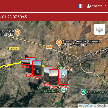
Utilisateur
-01-28 07:50:45
Photo
Photo
Début
Photo
Photo
Photo
Photo
Photo
Photo
Photo
Leaflet
|
© Google