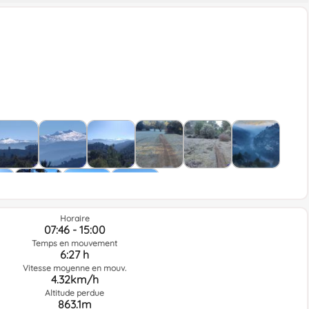
Horaire
07:46 - 15:00
Temps en mouvement
6:27 h
Vitesse moyenne en mouv.
4.32km/h
Altitude perdue
863.1m