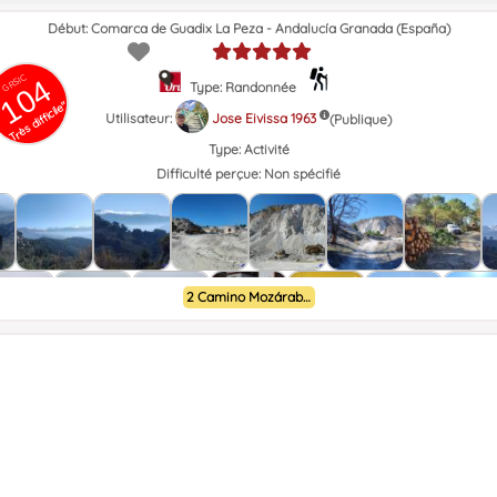
Début: Comarca de Guadix La Peza - Andalucía Granada (España)
GRSIC
104
Type: Randonnée
Très difficile"
Utilisateur:
Jose Eivissa 1963
(Publique)
Type:
Activité
Difficulté perçue:
Non spécifié
2 Camino Mozárabe de Almería a Granada