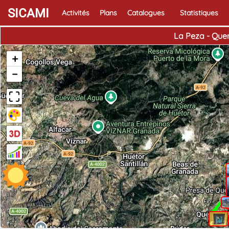
SICAMI
Activités
Plans
Catalogues
Statistiques
La Peza - Que
+
−
Fin
Ph