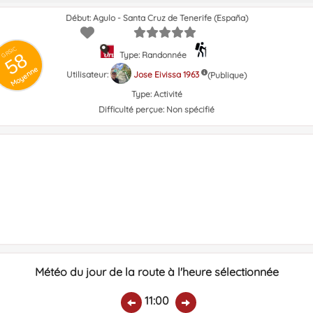
Début: Agulo - Santa Cruz de Tenerife (España)
GRSIC
58
Type: Randonnée
Moyenne
Utilisateur:
Jose Eivissa 1963
(Publique)
Type:
Activité
Difficulté perçue:
Non spécifié
Météo du jour de la route à l'heure sélectionnée
11:00