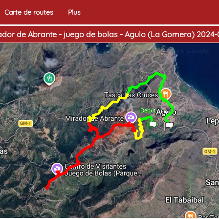
Carte de routes
Plus
ador de Abrante - juego de bolas - Agulo (La Gomera) 2024-03
Début
Fin