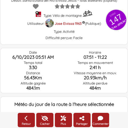
Début: Santa Eulalia del Río Eivissa Jesús - Islas Baleares (España)
GRSIC
147
Type: Vélo de montagne
Très difficile"
Utilisateur:
Jose Eivissa 1963
(Publique)
Type:
Activité
Difficulté perçue:
Facile
Date
Horaire
6/10/2023 05:51 AM
07:51 - 11:22
Temps total
Temps en mouvement
3:30
2:41 h
Distance
Vitesse moyenne en mouv.
56.43Km
20.93km/h
Altitude gagnée
Altitude perdue
484.1m
484m
Météo du jour de la route à l'heure sélectionnée
05:00
Retour
Cacher
Plus
Partager
Commenter