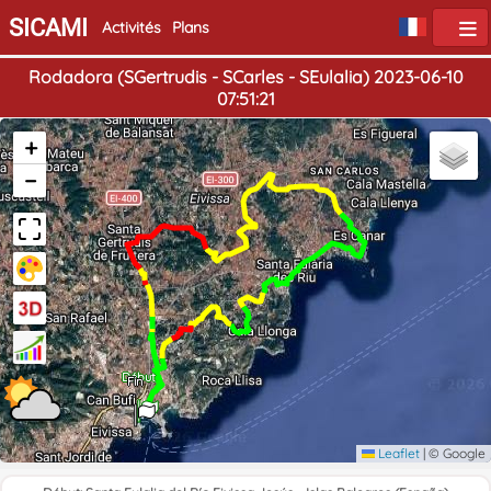
SICAMI
Activités
Plans
Rodadora (SGertrudis - SCarles - SEulalia) 2023-06-10
07:51:21
+
−
Début
Fin
Leaflet
|
© Google