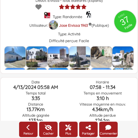
Début: Eivissa - Islas Baleares (España)
GRSIC
37
Type: Randonnée
Facile
Utilisateur:
Jose Eivissa 1963
(Publique)
Type:
Activité
Difficulté perçue:
Facile
Date
Horaire
4/13/2024 05:58 AM
07:58 - 11:34
Temps total
Temps en mouvement
3:35
3:10 h
Distance
Vitesse moyenne en mouv.
13.77Km
4.34km/h
Altitude gagnée
Altitude perdue
123.1m
126.1m
Retour
Cacher
Plus
Partager
Commenter
Météo du jour de la route à l'heure sélectionnée