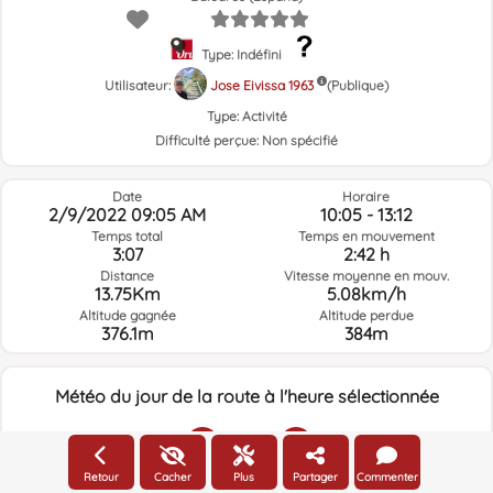
Type: Indéfini
Utilisateur:
Jose Eivissa 1963
(Publique)
Type:
Activité
Difficulté perçue:
Non spécifié
Date
Horaire
2/9/2022 09:05 AM
10:05 - 13:12
Temps total
Temps en mouvement
3:07
2:42 h
Distance
Vitesse moyenne en mouv.
13.75Km
5.08km/h
Altitude gagnée
Altitude perdue
376.1m
384m
Météo du jour de la route à l'heure sélectionnée
09:00
Retour
Cacher
Plus
Partager
Commenter