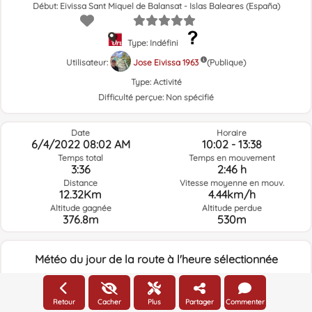
Début: Eivissa Sant Miquel de Balansat - Islas Baleares (España)
Type: Indéfini
Utilisateur:
Jose Eivissa 1963
(Publique)
Type:
Activité
Difficulté perçue:
Non spécifié
Date
Horaire
6/4/2022 08:02 AM
10:02 - 13:38
Temps total
Temps en mouvement
3:36
2:46 h
Distance
Vitesse moyenne en mouv.
12.32Km
4.44km/h
Altitude gagnée
Altitude perdue
376.8m
530m
Météo du jour de la route à l'heure sélectionnée
08:00
Retour
Cacher
Plus
Partager
Commenter