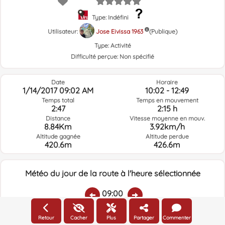
Type: Indéfini
Utilisateur:
Jose Eivissa 1963
(Publique)
Type:
Activité
Difficulté perçue:
Non spécifié
Date
Horaire
1/14/2017 09:02 AM
10:02 - 12:49
Temps total
Temps en mouvement
2:47
2:15 h
Distance
Vitesse moyenne en mouv.
8.84Km
3.92km/h
Altitude gagnée
Altitude perdue
420.6m
426.6m
Météo du jour de la route à l'heure sélectionnée
09:00
Retour
Cacher
Plus
Partager
Commenter
Température:
Pluie:
Humidité relative:
Vitesse vent:
Direction vent: