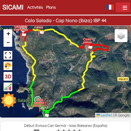
SICAMI
Activités
Plans
Cala Salada - Cap Nono (ibiza) IBP 44
Casa
Geodesic
ruinas
cap nono
+
Casa
−
vistas
Cala
salada i
Saladeta
Fin
Début
Leaflet
|
© Google
Début: Eivissa Can Germà - Islas Baleares (España)