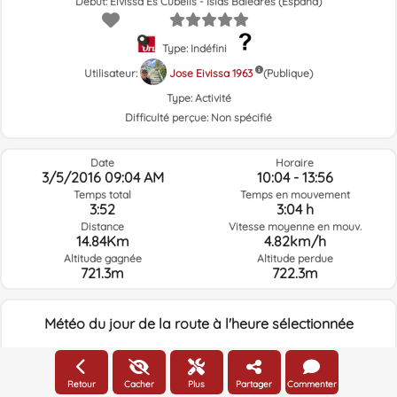
Début: Eivissa Es Cubells - Islas Baleares (España)
Type: Indéfini
Utilisateur:
Jose Eivissa 1963
(Publique)
Type:
Activité
Difficulté perçue:
Non spécifié
Date
Horaire
3/5/2016 09:04 AM
10:04 - 13:56
Temps total
Temps en mouvement
3:52
3:04 h
Distance
Vitesse moyenne en mouv.
14.84Km
4.82km/h
Altitude gagnée
Altitude perdue
721.3m
722.3m
Météo du jour de la route à l'heure sélectionnée
09:00
Retour
Cacher
Plus
Partager
Commenter