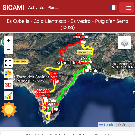
SICAMI
Activités
Plans
Es Cubells - Cala Llentrisca - Es Vedrà - Puig d'en Serra
(Ibiza)
Casa
amb jardi
+
−
Fin
Début
Carretera
Casa
amb
valla
Casa dalt
Panoràmi
ca Vedrà
Cala
llentrisca
Dalt sa
cala
Leaflet
|
© Google