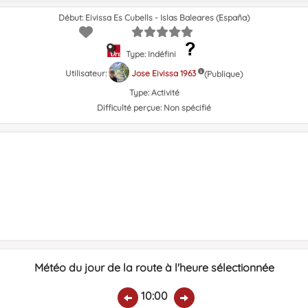
Début: Eivissa Es Cubells - Islas Baleares (España)
Type: Indéfini
Utilisateur:
Jose Eivissa 1963
(Publique)
Type:
Activité
Difficulté perçue:
Non spécifié
Météo du jour de la route à l'heure sélectionnée
10:00