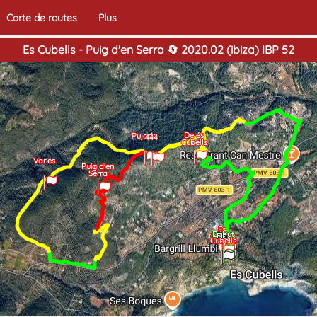
Carte de routes
Plus
Es Cubells - Puig d'en Serra 🔄 2020.02 (ibiza) IBP 52
De és
Pujada
444
Cubells
Varies
Puig d'en
Serra
Es
Es
Début
Fin
Cubells
Cubells