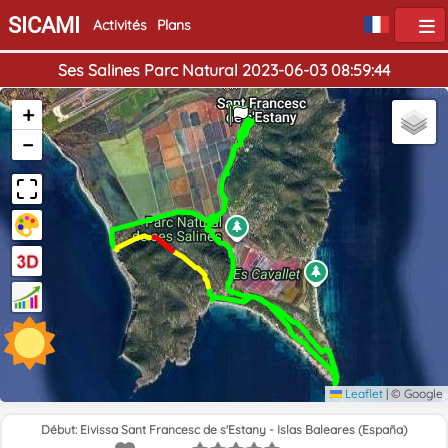
SICAMI
Activités
Plans
Ses Salines Parc Natural 2023-06-03 08:59:44
Début
Fin
+
−
Leaflet
|
© Google
Début: Eivissa Sant Francesc de s'Estany - Islas Baleares (España)