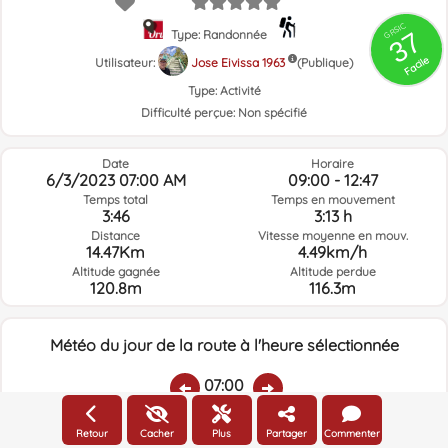
GRSIC
37
Type: Randonnée
Facile
Utilisateur:
Jose Eivissa 1963
(Publique)
Type:
Activité
Difficulté perçue:
Non spécifié
Date
Horaire
6/3/2023 07:00 AM
09:00 - 12:47
Temps total
Temps en mouvement
3:46
3:13 h
Distance
Vitesse moyenne en mouv.
14.47Km
4.49km/h
Altitude gagnée
Altitude perdue
120.8m
116.3m
Météo du jour de la route à l'heure sélectionnée
07:00
Retour
Cacher
Plus
Partager
Commenter
Température:
Pluie:
Humidité relative:
Vitesse vent:
Direction vent: