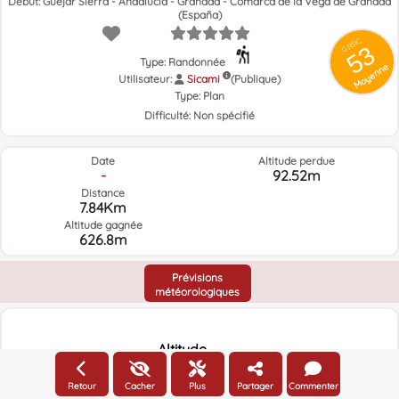
Début: Güéjar Sierra - Andalucía - Granada - Comarca de la Vega de Granada
(España)
GRSIC
53
Type: Randonnée
Moyenne
Utilisateur:
Sicami
(Publique)
Type:
Plan
Difficulté:
Non spécifié
Date
Altitude perdue
-
92.52m
Distance
7.84Km
Altitude gagnée
626.8m
Prévisions
météorologiques
Altitude
Altitude
Retour
Cacher
Plus
Partager
Commenter
2100m