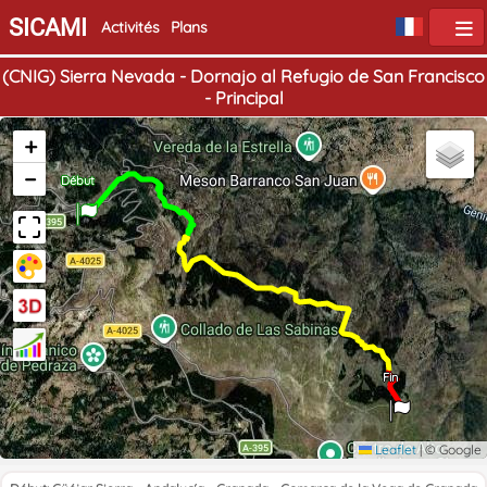
SICAMI
Activités
Plans
(CNIG) Sierra Nevada - Dornajo al Refugio de San Francisco
- Principal
+
−
Début
Fin
Leaflet
|
© Google