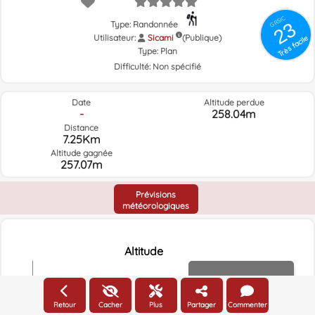
GRSIC
23
Type: Randonnée
Utilisateur:
Sicami
(Publique)
Très facile
Type:
Plan
Difficulté:
Non spécifié
Date
Altitude perdue
-
258.04m
Distance
7.25Km
Altitude gagnée
257.07m
Prévisions
météorologiques
Altitude
Altitude
450m
Retour
Cacher
Plus
Partager
Commenter
400m