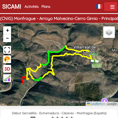
SICAMI
Activités
Plans
(CNIG) Monfrague - Arroyo Malvecino-Cerro Gimio - Principal
+
−
Fin
Début
Leaflet
|
© Google
Début: Serradilla - Extremadura - Cáceres - Monfragüe (España)