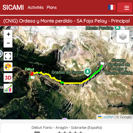
SICAMI
Activités
Plans
(CNIG) Ordesa y Monte perdido - SA Faja Pelay - Principal
+
−
Fin
Début
Leaflet
|
© Google
Début: Fanlo - Aragón - Sobrarbe (España)