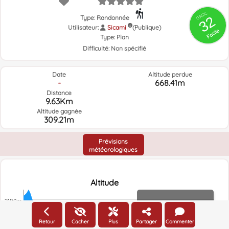
GRSIC
32
Type: Randonnée
Utilisateur:
Sicami
(Publique)
Facile
Type:
Plan
Difficulté:
Non spécifié
Date
Altitude perdue
-
668.41m
Distance
9.63Km
Altitude gagnée
309.21m
Prévisions
météorologiques
Altitude
2100m
Altitude
Retour
Cacher
Plus
Partager
Commenter
2000m