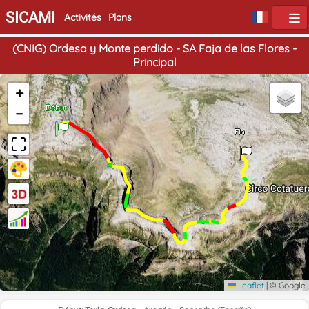
SICAMI
Activités
Plans
(CNIG) Ordesa y Monte perdido - SA Faja de las Flores -
Principal
+
Début
−
Fin
Leaflet
|
© Google