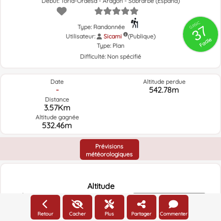
Début: Torla-Ordesa - Aragón - Sobrarbe (España)
GRSIC
37
Type: Randonnée
Utilisateur:
Sicami
(Publique)
Facile
Type:
Plan
Difficulté:
Non spécifié
Date
Altitude perdue
-
542.78m
Distance
3.57Km
Altitude gagnée
532.46m
Prévisions
météorologiques
Altitude
2400m
Altitude
Retour
Cacher
Plus
Partager
Commenter