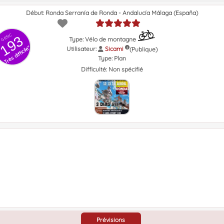
Début: Ronda Serranía de Ronda - Andalucía Málaga (España)
GRSIC
193
Type: Vélo de montagne
Très difficile"
Utilisateur:
Sicami
(Publique)
Type:
Plan
Difficulté:
Non spécifié
Prévisions