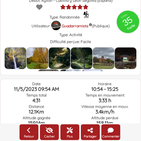
Début: Ayllón - Castilla y León Segovia (España)
GRSIC
35
Type: Randonnée
Facile
Utilisateur:
Guadarramista
(Publique)
Type:
Activité
Difficulté perçue:
Facile
Date
Horaire
11/5/2023 09:54 AM
10:54 - 15:25
Temps total
Temps en mouvement
4:31
3:33 h
Distance
Vitesse moyenne en mouv.
12.1Km
3.4km/h
Altitude gagnée
Altitude perdue
159.14m
158.11m
Retour
Cacher
Plus
Partager
Commenter
Météo du jour de la route à l'heure sélectionnée