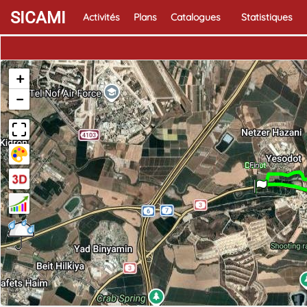
SICAMI
Activités
Plans
Catalogues
Statistiques
+
−
Début
Fin