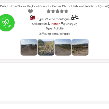
Début: Nahal Sorek Regional Council - Center District Rehovot Subdistrict (Israel)
GRSIC
30
Type: Vélo de montagne
Utilisateur:
inonah
(Publique)
Facile
Type:
Activité
Difficulté perçue:
Facile