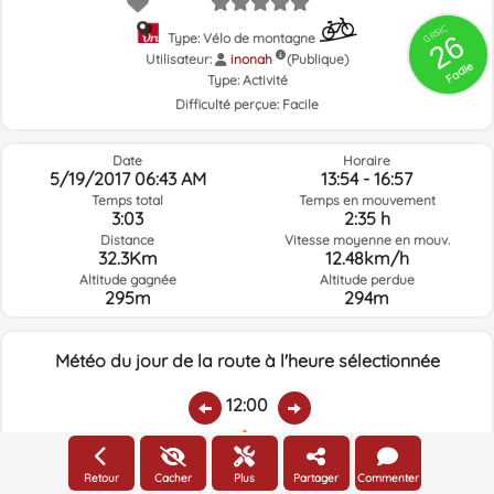
GRSIC
26
Type: Vélo de montagne
Utilisateur:
inonah
(Publique)
Facile
Type:
Activité
Difficulté perçue:
Facile
Date
Horaire
5/19/2017 06:43 AM
13:54 - 16:57
Temps total
Temps en mouvement
3:03
2:35 h
Distance
Vitesse moyenne en mouv.
32.3Km
12.48km/h
Altitude gagnée
Altitude perdue
295m
294m
Météo du jour de la route à l'heure sélectionnée
12:00
Température:
Pluie:
Humidité relative:
Vitesse vent:
Direction vent:
Retour
Cacher
Plus
Partager
Commenter
22.7ºC
0
75%
12.3km/h