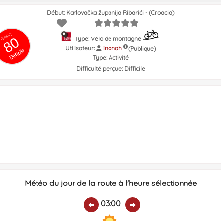
Début: Karlovačka županija Ribarići - (Croacia)
GRSIC
80
Type: Vélo de montagne
Utilisateur:
inonah
(Publique)
Difficile
Type:
Activité
Difficulté perçue:
Difficile
Météo du jour de la route à l'heure sélectionnée
03:00