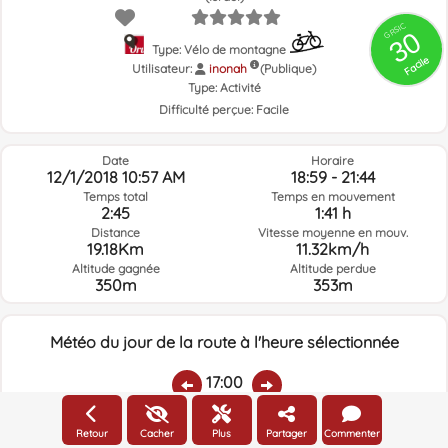
GRSIC
30
Type: Vélo de montagne
Facile
Utilisateur:
inonah
(Publique)
Type:
Activité
Difficulté perçue:
Facile
Date
Horaire
12/1/2018 10:57 AM
18:59 - 21:44
Temps total
Temps en mouvement
2:45
1:41 h
Distance
Vitesse moyenne en mouv.
19.18Km
11.32km/h
Altitude gagnée
Altitude perdue
350m
353m
Météo du jour de la route à l'heure sélectionnée
17:00
Retour
Cacher
Plus
Partager
Commenter
Température:
Pluie:
Humidité relative:
Vitesse vent:
Direction vent: