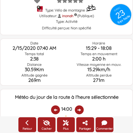
GRSIC
23
Type: Vélo de montagne
Utilisateur:
inonah
(Publique)
Très facile
Type:
Activité
Difficulté perçue:
Non spécifié
Date
Horaire
2/15/2020 07:40 AM
15:29 - 18:08
Temps total
Temps en mouvement
2:38
2:00 h
Distance
Vitesse moyenne en mouv.
30.59Km
15.29km/h
Altitude gagnée
Altitude perdue
269m
271m
Météo du jour de la route à l'heure sélectionnée
14:00
Température:
Pluie:
Humidité relative:
Vitesse vent:
Direction vent:
Retour
Cacher
Plus
Partager
Commenter
14.5ºC
0
61%
8.7km/h