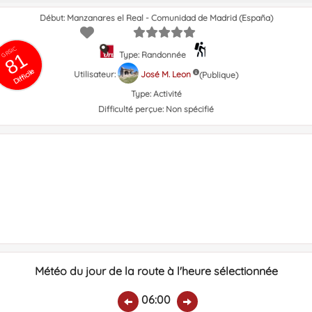
Début: Manzanares el Real - Comunidad de Madrid (España)
GRSIC
81
Type: Randonnée
Difficile
Utilisateur:
José M. Leon
(Publique)
Type:
Activité
Difficulté perçue:
Non spécifié
Météo du jour de la route à l'heure sélectionnée
06:00