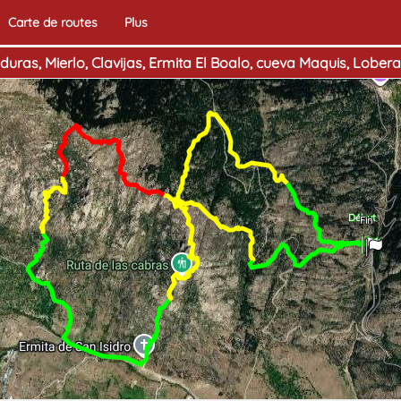
Carte de routes
Plus
ras, Mierlo, Clavijas, Ermita El Boalo, cueva Maquis, Lober
Début
Fin