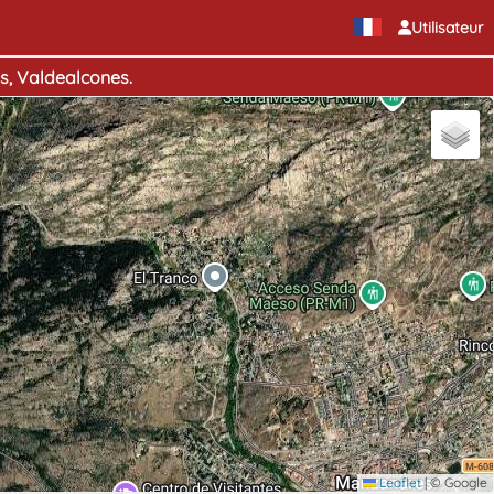
Utilisateur
as, Valdealcones.
Leaflet
|
© Google