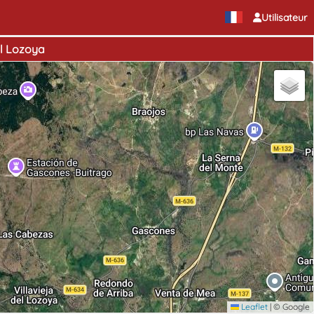
Utilisateur
el Lozoya
Leaflet
|
© Google