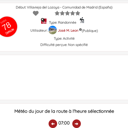
Début: Villavieja del Lozoya - Comunidad de Madrid (España)
GRSIC
78
Type: Randonnée
Difficile
Utilisateur:
José M. Leon
(Publique)
Type:
Activité
Difficulté perçue:
Non spécifié
Météo du jour de la route à l'heure sélectionnée
07:00