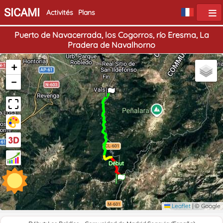
SICAMI
Activités
Plans
Puerto de Navacerrada, los Cogorros, río Eresma, La
Pradera de Navalhorno
+
Fin
−
Début
Leaflet
|
© Google