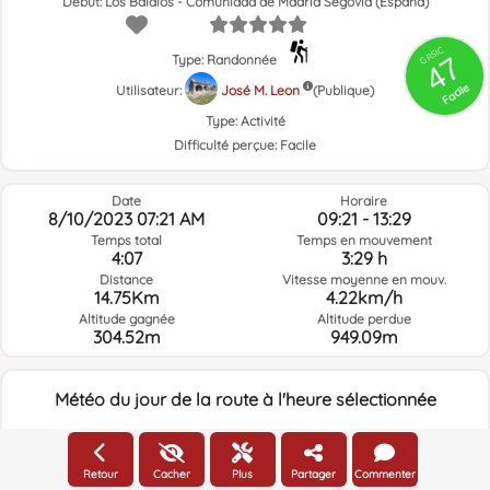
Début: Los Baldíos - Comunidad de Madrid Segovia (España)
GRSIC
47
Type: Randonnée
Facile
Utilisateur:
José M. Leon
(Publique)
Type:
Activité
Difficulté perçue:
Facile
Date
Horaire
8/10/2023 07:21 AM
09:21 - 13:29
Temps total
Temps en mouvement
4:07
3:29 h
Distance
Vitesse moyenne en mouv.
14.75Km
4.22km/h
Altitude gagnée
Altitude perdue
304.52m
949.09m
Météo du jour de la route à l'heure sélectionnée
07:00
Retour
Cacher
Plus
Partager
Commenter