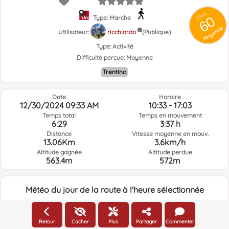
GRSIC
60
Type: Marche
Moyenne
Utilisateur:
ricchiardo
(Publique)
Type:
Activité
Difficulté perçue:
Moyenne
Trentino
Date
Horaire
12/30/2024 09:33 AM
10:33 - 17:03
Temps total
Temps en mouvement
6:29
3:37 h
Distance
Vitesse moyenne en mouv.
13.06Km
3.6km/h
Altitude gagnée
Altitude perdue
563.4m
572m
Météo du jour de la route à l'heure sélectionnée
09:00
Retour
Cacher
Plus
Partager
Commenter