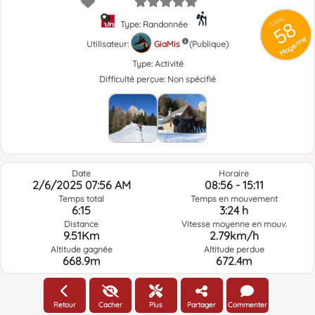
GRSIC
58
Type: Randonnée
Moyenne
Utilisateur:
GiaMis
(Publique)
Type:
Activité
Difficulté perçue:
Non spécifié
Date
Horaire
2/6/2025 07:56 AM
08:56 - 15:11
Temps total
Temps en mouvement
6:15
3:24 h
Distance
Vitesse moyenne en mouv.
9.51Km
2.79km/h
Altitude gagnée
Altitude perdue
668.9m
672.4m
Météo du jour de la route à l'heure sélectionnée
Retour
Cacher
Plus
Partager
Commenter