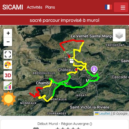
SICAMI
Activités
Plans
sacré parcour improvisé à murol
+
−
Début
Fin
Leaflet
|
© Google
Début: Murol - Région Auvergne ()