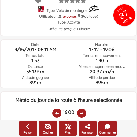
GRSIC
87
Type: Vélo de montagne
Utilisateur:
arpones
(Publique)
Difficile
Type:
Activité
Difficulté perçue:
Difficile
Date
Horaire
4/15/2017 08:11 AM
17:12 - 19:06
Temps total
Temps en mouvement
1:53
1:40 h
Distance
Vitesse moyenne en mouv.
35.13Km
20.97km/h
Altitude gagnée
Altitude perdue
891m
895m
Météo du jour de la route à l'heure sélectionnée
16:00
Température:
Pluie:
Humidité relative:
Vitesse vent:
Direction vent:
Retour
Cacher
Plus
Partager
Commenter
7.5ºC
0
85%
9.4km/h