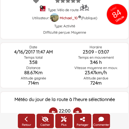
GRSIC
84
Type: Vélo de route
Difficile
Utilisateur:
Michael_10
(Publique)
Type:
Activité
Difficulté perçue:
Moyenne
Date
Horaire
4/16/2017 11:47 AM
23:09 - 03:07
Temps total
Temps en mouvement
3:58
3:46 h
Distance
Vitesse moyenne en mouv.
88.67Km
23.47km/h
Altitude gagnée
Altitude perdue
714m
724m
Météo du jour de la route à l'heure sélectionnée
22:00
Retour
Cacher
Plus
Partager
Commenter
Température:
Pluie:
Humidité relative:
Vitesse vent:
Direction vent: