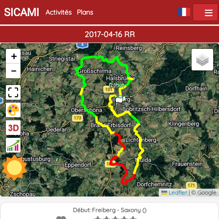
SICAMI
Activités
Plans
2017-04-16 RR
+
−
Début
Fin
Leaflet
|
© Google
Début: Freiberg - Saxony ()