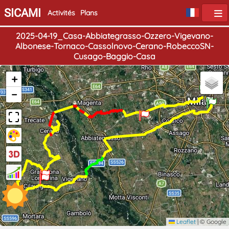
SICAMI
Activités
Plans
2025-04-19_Casa-Abbiategrasso-Ozzero-Vigevano-
Albonese-Tornaco-Cassolnovo-Cerano-RobeccoSN-
Cusago-Baggio-Casa
+
Fin
Début
−
Leaflet
|
© Google