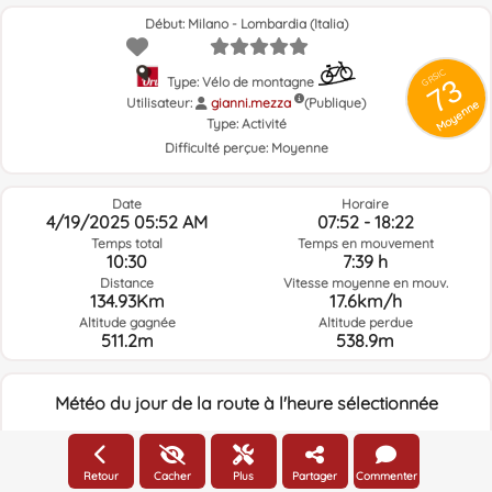
Début: Milano - Lombardia (Italia)
GRSIC
73
Type: Vélo de montagne
Utilisateur:
gianni.mezza
(Publique)
Moyenne
Type:
Activité
Difficulté perçue:
Moyenne
Date
Horaire
4/19/2025 05:52 AM
07:52 - 18:22
Temps total
Temps en mouvement
10:30
7:39 h
Distance
Vitesse moyenne en mouv.
134.93Km
17.6km/h
Altitude gagnée
Altitude perdue
511.2m
538.9m
Météo du jour de la route à l'heure sélectionnée
05:00
Retour
Cacher
Plus
Partager
Commenter