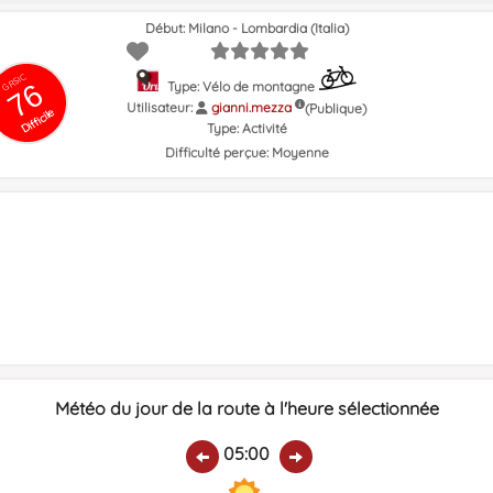
Début: Milano - Lombardia (Italia)
GRSIC
76
Type: Vélo de montagne
Utilisateur:
gianni.mezza
(Publique)
Difficile
Type:
Activité
Difficulté perçue:
Moyenne
Météo du jour de la route à l'heure sélectionnée
05:00