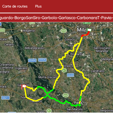
Carte de routes
Plus
guardo-BorgoSanSiro-Garbolo-Garlasco-CarbonaraT-Pavia-
Fin
Début