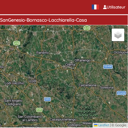
Utilisateur
SanGenesio-Bornasco-Lacchiarella-Casa
Leaflet
|
© Google