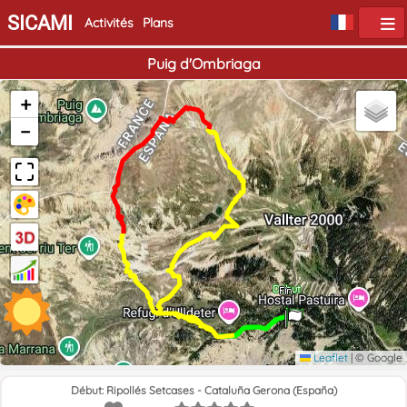
SICAMI
Activités
Plans
Puig d'Ombriaga
+
−
Début
Fin
Leaflet
|
© Google
Début: Ripollés Setcases - Cataluña Gerona (España)