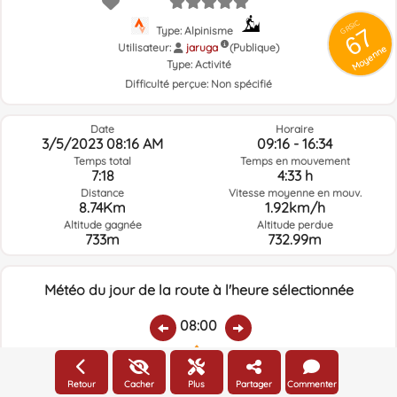
GRSIC
67
Type: Alpinisme
Utilisateur:
jaruga
(Publique)
Moyenne
Type:
Activité
Difficulté perçue:
Non spécifié
Date
Horaire
3/5/2023 08:16 AM
09:16 - 16:34
Temps total
Temps en mouvement
7:18
4:33 h
Distance
Vitesse moyenne en mouv.
8.74Km
1.92km/h
Altitude gagnée
Altitude perdue
733m
732.99m
Météo du jour de la route à l'heure sélectionnée
08:00
Température:
Pluie:
Humidité relative:
Vitesse vent:
Direction vent:
Retour
Cacher
Plus
Partager
Commenter
-5.5ºC
0
53%
2.9km/h