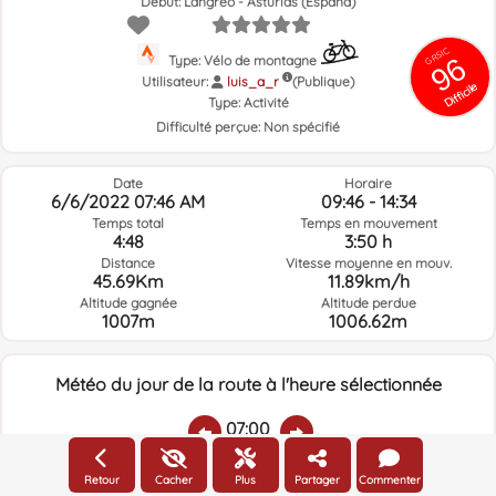
Début: Langreo - Asturias (España)
GRSIC
96
Type: Vélo de montagne
Utilisateur:
luis_a_r
(Publique)
Difficile
Type:
Activité
Difficulté perçue:
Non spécifié
Date
Horaire
6/6/2022 07:46 AM
09:46 - 14:34
Temps total
Temps en mouvement
4:48
3:50 h
Distance
Vitesse moyenne en mouv.
45.69Km
11.89km/h
Altitude gagnée
Altitude perdue
1007m
1006.62m
Météo du jour de la route à l'heure sélectionnée
07:00
Retour
Cacher
Plus
Partager
Commenter
Température:
Pluie:
Humidité relative:
Vitesse vent:
Direction vent: