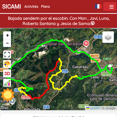
SICAMI
Activités
Plans
Bajada senderin por el escobin. Con Mon , Javi, Luna,
Roberto Santana y Jesús de Sama.🤭
+
−
Fin
Début
Leaflet
|
© Google