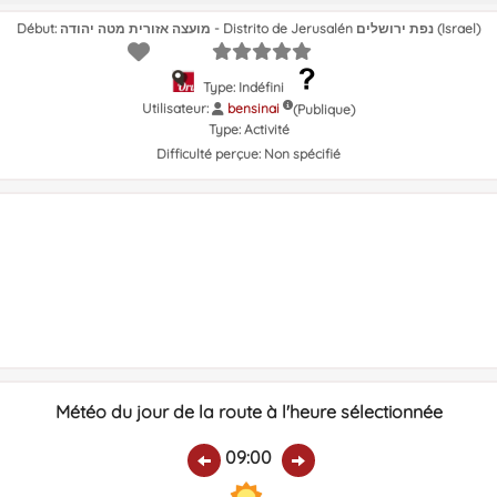
Début: מועצה אזורית מטה יהודה - Distrito de Jerusalén נפת ירושלים (Israel)
Type: Indéfini
Utilisateur:
bensinai
(Publique)
Type:
Activité
Difficulté perçue:
Non spécifié
Météo du jour de la route à l'heure sélectionnée
09:00