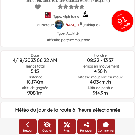
Début: Elizondo Baztan-Bidasoa Baztán - (España)
GRSIC
91
Type: Alpinisme
Difficile
Utilisateur:
IÑAKI_11
(Publique)
Type:
Activité
Difficulté perçue:
Moyenne
Date
Horaire
4/18/2023 06:22 AM
08:22 - 13:37
Temps total
Temps en mouvement
5:15
4:30 h
Distance
Vitesse moyenne en mouv.
18.17Km
4.03km/h
Altitude gagnée
Altitude perdue
908.1m
914.9m
Météo du jour de la route à l'heure sélectionnée
06:00
Retour
Cacher
Plus
Partager
Commenter