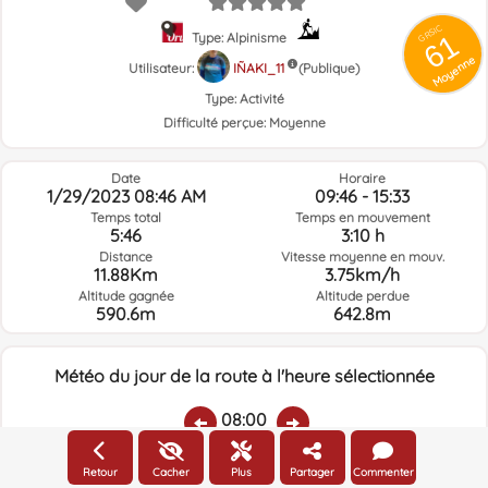
GRSIC
61
Type: Alpinisme
Moyenne
Utilisateur:
IÑAKI_11
(Publique)
Type:
Activité
Difficulté perçue:
Moyenne
Date
Horaire
1/29/2023 08:46 AM
09:46 - 15:33
Temps total
Temps en mouvement
5:46
3:10 h
Distance
Vitesse moyenne en mouv.
11.88Km
3.75km/h
Altitude gagnée
Altitude perdue
590.6m
642.8m
Météo du jour de la route à l'heure sélectionnée
08:00
Retour
Cacher
Plus
Partager
Commenter
Température:
Pluie:
Humidité relative:
Vitesse vent:
Direction vent: