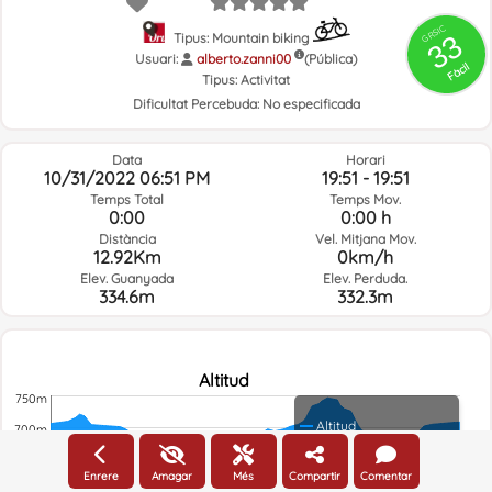
GRSIC
33
Tipus: Mountain biking
Usuari:
alberto.zanni00
(Pública)
Fàcil
Tipus:
Activitat
Dificultat Percebuda:
No especificada
Data
Horari
10/31/2022 06:51 PM
19:51 - 19:51
Temps Total
Temps Mov.
0:00
0:00 h
Distància
Vel. Mitjana Mov.
12.92Km
0km/h
Elev. Guanyada
Elev. Perduda.
334.6m
332.3m
Altitud
750m
Altitud
700m
650m
Enrere
Amagar
Més
Compartir
Comentar