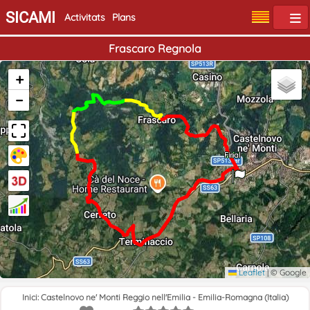
SICAMI
Activitats
Plans
Frascaro Regnola
+
−
Final
Inici
Leaflet
|
© Google
Inici: Castelnovo ne' Monti Reggio nell'Emilia - Emilia-Romagna (Italia)