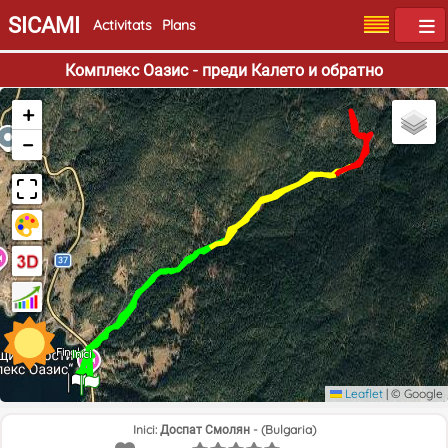
SICAMI
Activitats
Plans
Комплекс Оазис - преди Калето и обратно
+
−
Final
Inici
Leaflet
|
© Google
Inici: Доспат Смолян - (Bulgaria)