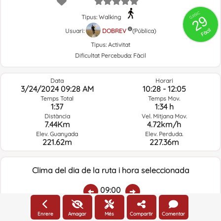
GRSIC
29
Tipus: Walking
Fàcil
Usuari:
DOBREV
(Pública)
Tipus:
Activitat
Dificultat Percebuda:
Fàcil
Data
Horari
3/24/2024 09:28 AM
10:28 - 12:05
Temps Total
Temps Mov.
1:37
1:34 h
Distància
Vel. Mitjana Mov.
7.44Km
4.72km/h
Elev. Guanyada
Elev. Perduda.
221.62m
227.36m
Clima del dia de la ruta i hora seleccionada
09:00
Enrere
Amagar
Més
Compartir
Comentar
Temp.:
Pluja:
Humitat mitjana:
Veloc. Viento:
Direcc. Vent: