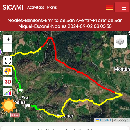
SICAMI
Activitats
Plans
Noales-Benifons-Ermita de San Aventín-Pilaret de San
Miquel-Escané-Noales 2024-09-02 08:05:30
+
−
Inici
Final
Leaflet
|
© Google