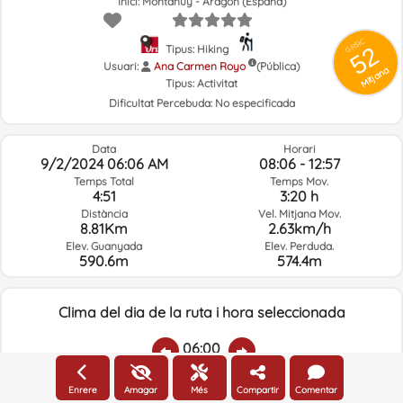
Inici: Montanuy - Aragón (España)
GRSIC
52
Tipus: Hiking
Usuari:
Ana Carmen Royo
(Pública)
Mitjana
Tipus:
Activitat
Dificultat Percebuda:
No especificada
Data
Horari
9/2/2024 06:06 AM
08:06 - 12:57
Temps Total
Temps Mov.
4:51
3:20 h
Distància
Vel. Mitjana Mov.
8.81Km
2.63km/h
Elev. Guanyada
Elev. Perduda.
590.6m
574.4m
Clima del dia de la ruta i hora seleccionada
06:00
Enrere
Amagar
Més
Compartir
Comentar
Temp.:
Pluja:
Humitat mitjana:
Veloc. Viento:
Direcc. Vent: