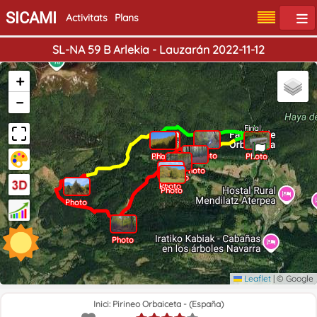
SICAMI
Activitats
Plans
SL-NA 59 B Arlekia - Lauzarán 2022-11-12
+
−
Final
Inici
Photo
Photo
Photo
Photo
Photo
Photo
Photo
Photo
Photo
Photo
Leaflet
|
© Google
Inici: Pirineo Orbaiceta - (España)