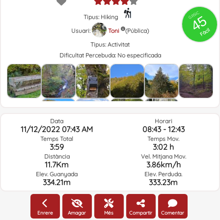
GRSIC
45
Tipus: Hiking
Fàcil
Usuari:
Toni
(Pública)
Tipus:
Activitat
Dificultat Percebuda:
No especificada
Data
Horari
11/12/2022 07:43 AM
08:43 - 12:43
Temps Total
Temps Mov.
3:59
3:02 h
Distància
Vel. Mitjana Mov.
11.7Km
3.86km/h
Elev. Guanyada
Elev. Perduda.
334.21m
333.23m
Clima del dia de la ruta i hora seleccionada
Enrere
Amagar
Més
Compartir
Comentar