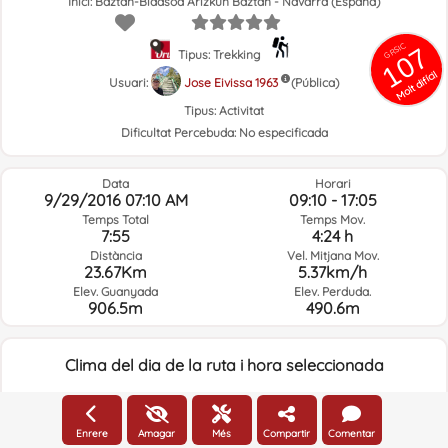
Inici: Baztan-Bidasoa Arizkun Baztán - Navarra (España)
GRSIC
107
Tipus: Trekking
Molt difícil
Usuari:
Jose Eivissa 1963
(Pública)
Tipus:
Activitat
Dificultat Percebuda:
No especificada
Data
Horari
9/29/2016 07:10 AM
09:10 - 17:05
Temps Total
Temps Mov.
7:55
4:24 h
Distància
Vel. Mitjana Mov.
23.67Km
5.37km/h
Elev. Guanyada
Elev. Perduda.
906.5m
490.6m
Clima del dia de la ruta i hora seleccionada
07:00
Enrere
Amagar
Més
Compartir
Comentar