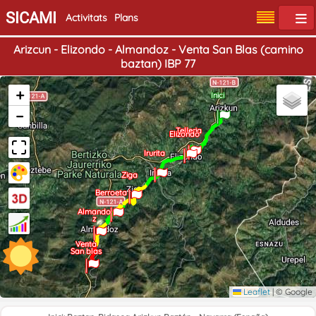
SICAMI
Activitats
Plans
Arizcun - Elizondo - Almandoz - Venta San Blas (camino
baztan) IBP 77
+
Inici
−
Telleria
Elizondo
Irurita
Ziga
Berroeta
Almando
z
Venta
Final
San blas
Leaflet
|
© Google