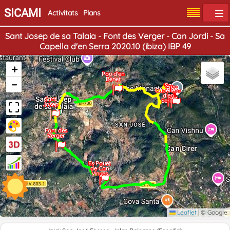
SICAMI
Activitats
Plans
Sant Josep de sa Talaia - Font des Verger - Can Jordi - Sa
Capella d'en Serra 2020.10 (ibiza) IBP 49
+
Pou d'en
Benet
−
Sa
Creu
Capelleta
d'en
Final
Sant
Inici
Serra
Josep
Font des
Verger
Es Pouet
de Can
Vinyes
Leaflet
|
© Google