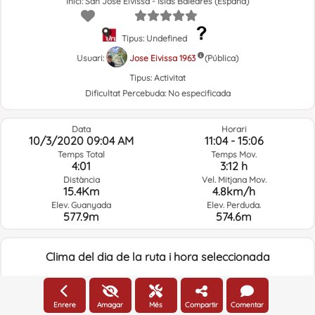
Inici: San José Eivissa - Islas Baleares (España)
Tipus: Undefined
Usuari:
Jose Eivissa 1963
(Pública)
Tipus:
Activitat
Dificultat Percebuda:
No especificada
Data
Horari
10/3/2020 09:04 AM
11:04 - 15:06
Temps Total
Temps Mov.
4:01
3:12 h
Distància
Vel. Mitjana Mov.
15.4Km
4.8km/h
Elev. Guanyada
Elev. Perduda.
577.9m
574.6m
Clima del dia de la ruta i hora seleccionada
09:00
Enrere
Amagar
Més
Compartir
Comentar