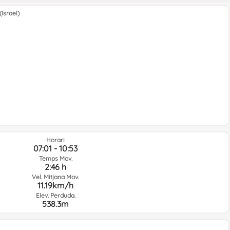
Israel)
Horari
07:01 - 10:53
Temps Mov.
2:46 h
Vel. Mitjana Mov.
11.19km/h
Elev. Perduda.
538.3m