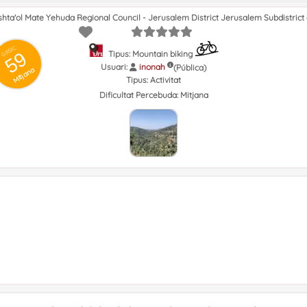
 Eshta'ol Mate Yehuda Regional Council - Jerusalem District Jerusalem Subdistrict (
GRSIC
59
Tipus: Mountain biking
Usuari:
inonah
(Pública)
Mitjana
Tipus:
Activitat
Dificultat Percebuda:
Mitjana