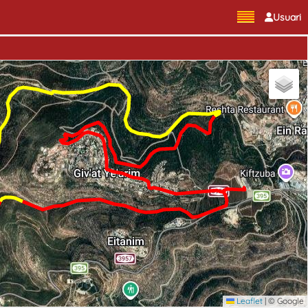
Usuari
Leaflet
|
© Google