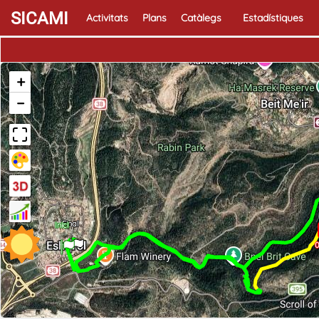
SICAMI
Activitats
Plans
Catàlegs
Estadístiques
+
−
Final
Inici
0